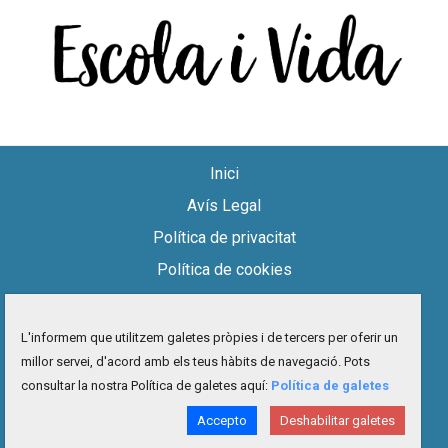
Inici
Avís Legal
Política de privacitat
Política de cookies
Accessibilitat
Mapa del lloc
L'informem que utilitzem galetes pròpies i de tercers per oferir un
millor servei, d'acord amb els teus hàbits de navegació. Pots
Contacte
consultar la nostra Política de galetes aquí:
Política de galetes
facebook
twitter
instagram
youtube
Accepto
Deshabilitar galetes