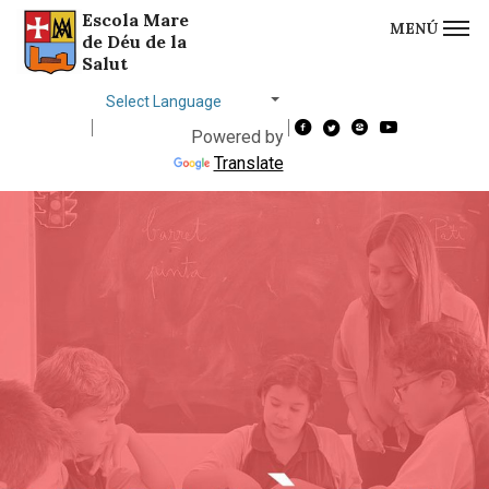
Escola Mare
MENÚ
Saltar al contingut
Saltar a la navegació
Informació de contacte
de Déu de la
Salut
Choose
language
Powered by
Translate