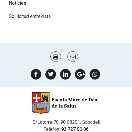
Notícies
Sol·licitud entrevista
Document
Actions
facebook
twitter
linkedin
google
Whatsapp
plus
Escola Mare de Déu
de la Salut
C/Latorre 70-90 08201, Sabadell
Telèfon:
93 727 00 06