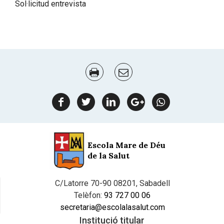
Sol·licitud entrevista
Document
Actions
facebook
twitter
linkedin
google
Whatsapp
plus
Escola Mare de Déu
de la Salut
C/Latorre 70-90 08201, Sabadell
Telèfon:
93 727 00 06
secretaria@escolalasalut.com
Institució titular