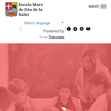
Escola Mare
MENÚ
Saltar al contingut
Saltar a la navegació
Informació de contacte
de Déu de la
Salut
Choose
language
Powered by
Translate