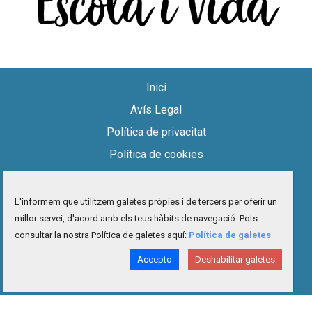
Inici
Avís Legal
Política de privacitat
Política de cookies
Accessibilitat
Mapa del lloc
L'informem que utilitzem galetes pròpies i de tercers per oferir un
millor servei, d'acord amb els teus hàbits de navegació. Pots
Contacte
consultar la nostra Política de galetes aquí:
Política de galetes
facebook
twitter
instagram
youtube
Accepto
Deshabilitar galetes