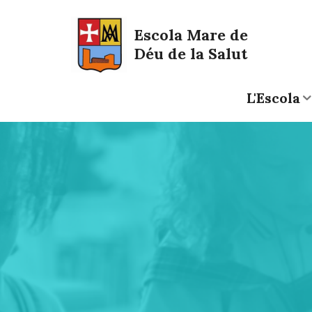
Saltar al contingut
Saltar a la navegació
Informació de contacte
Escola Mare de
Déu de la Salut
L'Escola