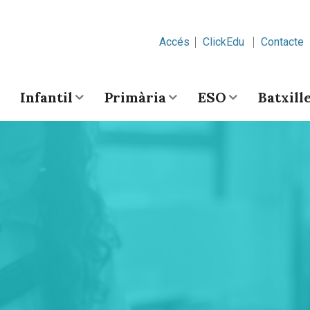
Accés
ClickEdu
Contacte
Infantil
Primària
ESO
Batxill