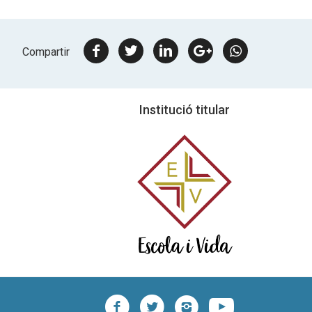
facebook
twitter
linkedin
google
Whatsapp
Compartir
plus
Institució titular
facebook
twitter
instagram
youtub