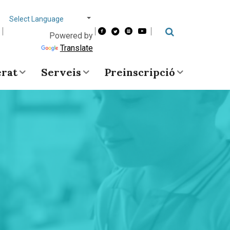
Choose
language
Powered by
Cerca
Translate
erat
Serveis
Preinscripció