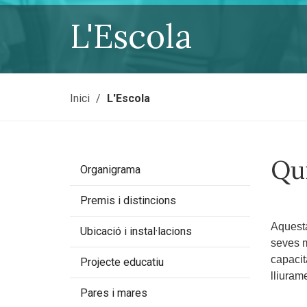
L'Escola
Sou a:
Inici
L'Escola
Qu
Organigrama
Premis i distincions
Aquesta
Ubicació i instal·lacions
seves m
capacita
Projecte educatiu
lliuram
Pares i mares