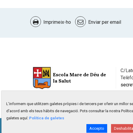
Document
Actions
Imprimeix-ho
Enviar per email
C/Lat
Escola Mare de Déu de
Telèf
la Salut
secre
L'informem que utilitzem galetes pròpies i de tercers per oferir un millor se
d'acord amb els teus hàbits de navegació. Pots consultar la nostra Polític
galetes aquí:
Política de galetes
Inici
Avís Legal
Política de privacitat
Polí
Accepto
Deshabilita