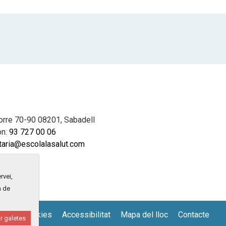
orre 70-90 08201, Sabadell
on:
93 727 00 06
taria@escolalasalut.com
rvei,
a de
tica de cookies
Accessibilitat
Mapa del lloc
Contacte
r galetes