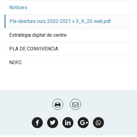
Notícies
Pla obertura curs 2020-2021 v 3_9_20 web.pdf
Estratègia digital de centre
PLA DE CONVIVENCIA
NOFC
Document
Actions
facebook
twitter
linkedin
google
Whatsapp
plus