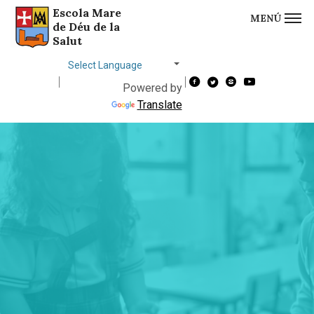
Escola Mare
MENÚ
Saltar al contingut
Saltar a la navegació
Informació de contacte
de Déu de la
Salut
Choose
language
Powered by
Translate