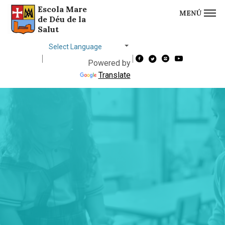
Escola Mare
MENÚ
Saltar al contingut
Saltar a la navegació
Informació de contacte
de Déu de la
Salut
Choose
language
Powered by
Translate