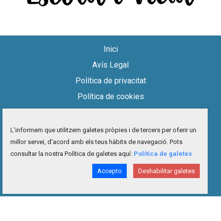
Inici
Avís Legal
Política de privacitat
Política de cookies
Accessibilitat
Mapa del lloc
L'informem que utilitzem galetes pròpies i de tercers per oferir un
millor servei, d'acord amb els teus hàbits de navegació. Pots
Contacte
consultar la nostra Política de galetes aquí:
Política de galetes
facebook
twitter
instagram
youtube
Accepto
Deshabilitar galetes
Projecte desenvolupat per