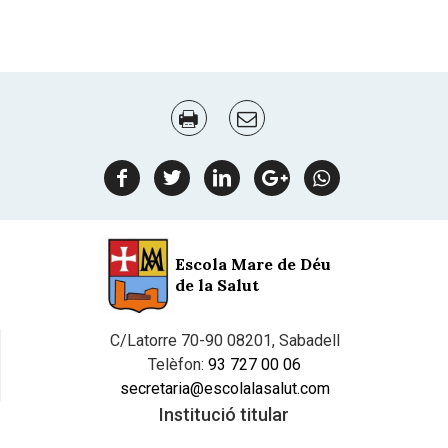
Document
Actions
facebook
twitter
linkedin
google
Whatsapp
plus
Escola Mare de Déu
de la Salut
C/Latorre 70-90 08201, Sabadell
Telèfon:
93 727 00 06
secretaria@escolalasalut.com
Institució titular