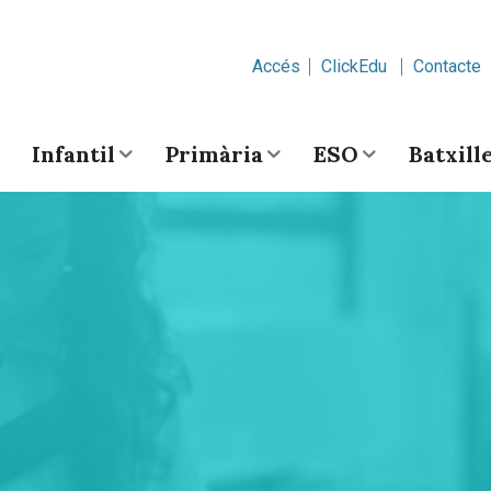
Accés
ClickEdu
Contacte
Infantil
Primària
ESO
Batxill