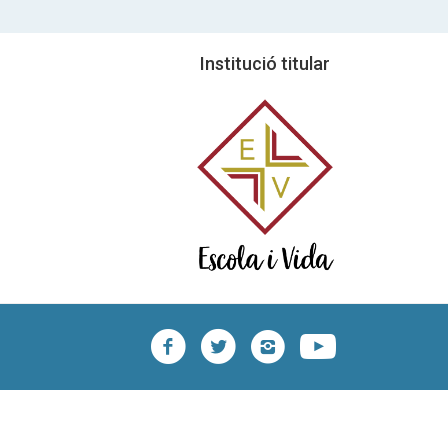
Institució titular
facebook
twitter
instagram
youtub