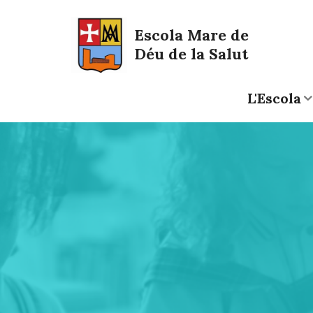
Saltar al contingut
Saltar a la navegació
Informació de contacte
Escola Mare de
Déu de la Salut
L'Escola