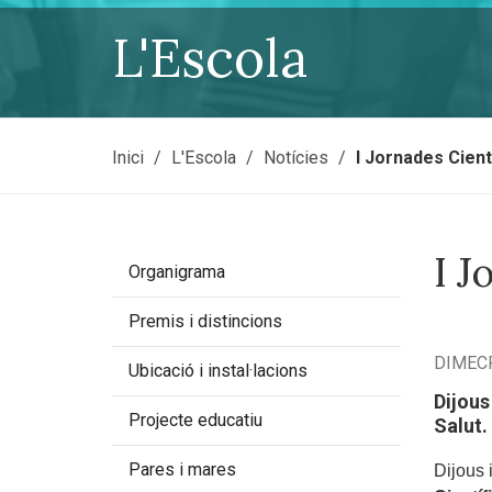
L'Escola
Sou a:
Inici
L'Escola
Notícies
I Jornades Cient
I J
Organigrama
Premis i distincions
DIMECR
Ubicació i instal·lacions
Dijous
Projecte educatiu
Salut.
Pares i mares
Dijous 