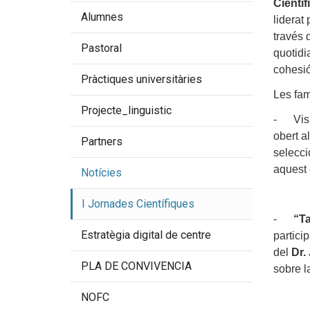
Científ
Alumnes
liderat
través 
Pastoral
quotidi
cohesió
Pràctiques universitàries
Les fam
Projecte_linguistic
- Visit
obert a
Partners
selecci
aquest 
Notícies
I Jornades Científiques
-
“Ta
Estratègia digital de centre
partici
del
Dr.
PLA DE CONVIVENCIA
sobre l
NOFC