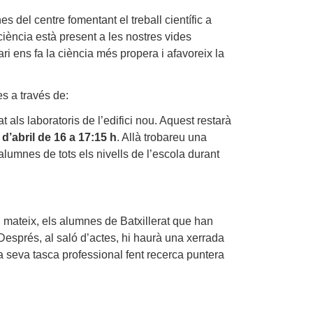
s del centre fomentant el treball científic a
iència està present a les nostres vides
ri ens fa la ciència més propera i afavoreix la
s a través de:
als laboratoris de l’edifici nou. Aquest restarà
d’abril de 16 a 17:15 h
. Allà trobareu una
 alumnes de tots els nivells de l’escola durant
l mateix, els alumnes de Batxillerat que han
Després, al saló d’actes, hi haurà una xerrada
 seva tasca professional fent recerca puntera