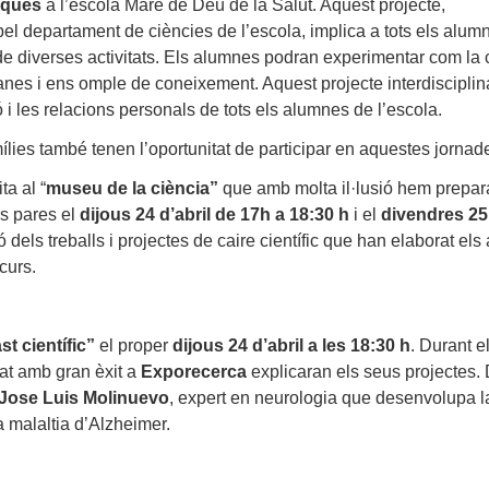
iques
a l’escola Mare de Déu de la Salut. Aquest projecte,
 pel departament de ciències de l’escola, implica a tots els alumne
de diverses activitats. Els alumnes podran experimentar com la c
anes i ens omple de coneixement. Aquest projecte interdisciplina
 i les relacions personals de tots els alumnes de l’escola.
ílies també tenen l’oportunitat de participar en aquestes jornade
a al “
museu de la ciència”
que amb molta il·lusió hem preparat 
ls pares el
dijous 24 d’abril de 17h a 18:30 h
i el
divendres 25 
ó dels treballs i projectes de caire científic que han elaborat els
curs.
st
científic”
el proper
dijous 24 d’abril a les 18:30 h
. Durant e
pat amb gran èxit a
Exporecerca
explicaran els seus projectes. 
 Jose Luis Molinuevo
, expert en neurologia que desenvolupa la
a malaltia d’Alzheimer.