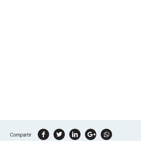
facebook
twitter
linkedin
google
Whatsapp
Compartir
plus