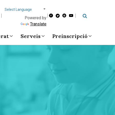
Choose
language
Powered by
Cerca
Translate
erat
Serveis
Preinscripció