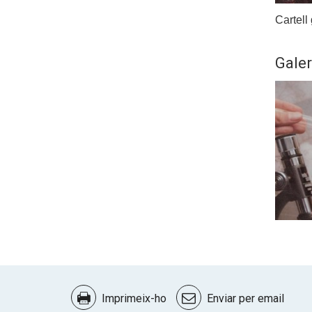
Cartell
Galer
Document
Actions
Imprimeix-ho
Enviar per email