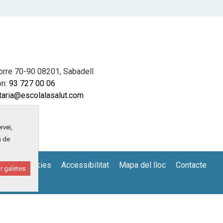
orre 70-90 08201, Sabadell
on:
93 727 00 06
taria@escolalasalut.com
rvei,
a de
tica de cookies
Accessibilitat
Mapa del lloc
Contacte
r galetes