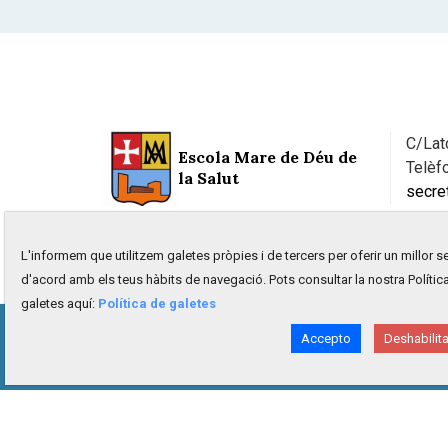
C/Lat
Escola Mare de Déu de
Telèf
la Salut
secre
L'informem que utilitzem galetes pròpies i de tercers per oferir un millor se
d'acord amb els teus hàbits de navegació. Pots consultar la nostra Polític
galetes aquí:
Política de galetes
Inici
Avís Legal
Política de privacitat
Polí
Accepto
Deshabilita
Projecte desenvolupat per