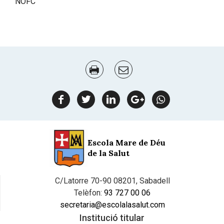
NOFC
Document
Actions
facebook
twitter
linkedin
google
Whatsapp
plus
Escola Mare de Déu
de la Salut
C/Latorre 70-90 08201, Sabadell
Telèfon:
93 727 00 06
secretaria@escolalasalut.com
Institució titular