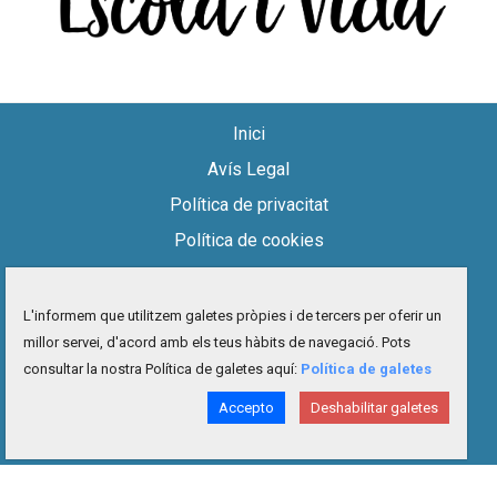
Inici
Avís Legal
Política de privacitat
Política de cookies
Accessibilitat
Mapa del lloc
L'informem que utilitzem galetes pròpies i de tercers per oferir un
millor servei, d'acord amb els teus hàbits de navegació. Pots
Contacte
consultar la nostra Política de galetes aquí:
Política de galetes
facebook
twitter
instagram
youtube
Accepto
Deshabilitar galetes