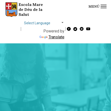
Escola Mare
MENÚ
Saltar al contingut
Saltar a la navegació
Informació de contacte
de Déu de la
Salut
Choose
language
Powered by
Translate