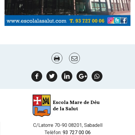
Document
Actions
facebook
twitter
linkedin
google
Whatsapp
plus
Escola Mare de Déu
de la Salut
C/Latorre 70-90 08201, Sabadell
Telèfon:
93 727 00 06