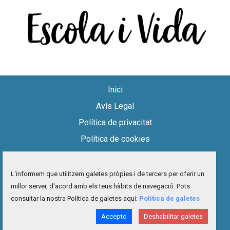
Inici
Avís Legal
Política de privacitat
Política de cookies
Accessibilitat
Mapa del lloc
L'informem que utilitzem galetes pròpies i de tercers per oferir un
millor servei, d'acord amb els teus hàbits de navegació. Pots
Contacte
consultar la nostra Política de galetes aquí:
Política de galetes
facebook
twitter
instagram
youtube
Accepto
Deshabilitar galetes