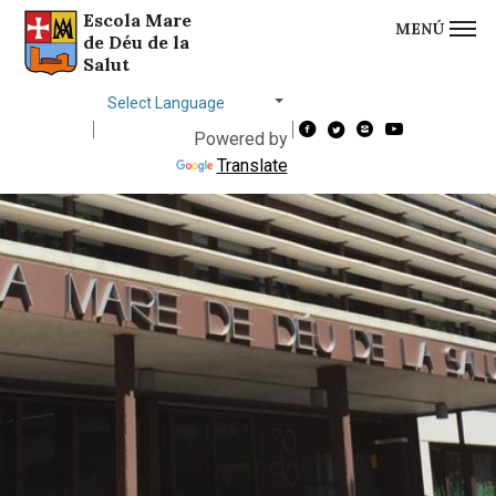
Escola Mare
MENÚ
Saltar al contingut
Saltar a la navegació
Informació de contacte
de Déu de la
Salut
Choose
language
Powered by
Translate